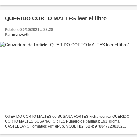
ePub, MOBI, FB2 ISBN: 9788496806320 Editorial: ALCALA GRUPO
EDITORIAL Año...
QUERIDO CORTO MALTES leer el libro
Publié le 30/10/2021 à 23:28
Par
mynoxyth
QUERIDO CORTO MALTES de SUSANA FORTES Ficha técnica QUERIDO
CORTO MALTES SUSANA FORTES Número de páginas: 192 Idioma:
CASTELLANO Formatos: Pdf, ePub, MOBI, FB2 ISBN: 9788472238282
Editorial: TUSQUETS EDITORES Año de edición: 1994 Descargar eBook
gratis...