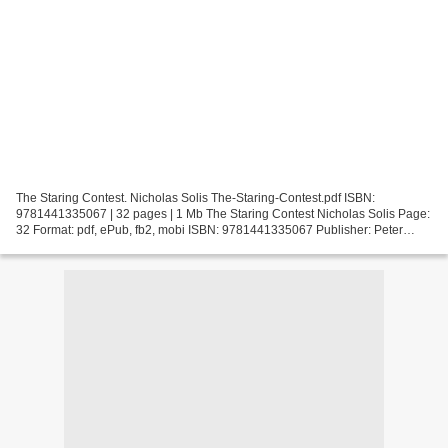
The Staring Contest. Nicholas Solis The-Staring-Contest.pdf ISBN:
9781441335067 | 32 pages | 1 Mb The Staring Contest Nicholas Solis Page:
32 Format: pdf, ePub, fb2, mobi ISBN: 9781441335067 Publisher: Peter
Pauper Press, Incorporated Download The Staring...