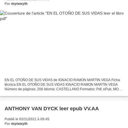
Par
mynoxyth
EN EL OTOÑO DE SUS VIDAS de IGNACIO RAMON MARTIN VEGA Ficha
técnica EN EL OTOÑO DE SUS VIDAS IGNACIO RAMON MARTIN VEGA
Número de páginas: 206 Idioma: CASTELLANO Formatos: Pdf, ePub, MOBI,
FB2 ISBN: 9788416321193 Editorial: ERIDE Año de edición: 2015
Descargar...
ANTHONY VAN DYCK leer epub VV.AA
Publié le 02/11/2021 à 09:45
Par
mynoxyth