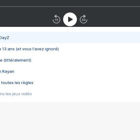
 DayZ
 a 13 ans (et vous l'avez ignoré)
e (littéralement)
im Rayan
 toutes les règles
s les jeux vidéo
us choquant de Rockstar ? - Le scandale BULLY
e plus moche de Steam
du RÊVE tourne au CAUCHEMAR
pendant 8 heures