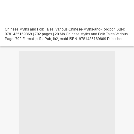
Chinese Myths and Folk Tales. Various Chinese-Myths-and-Folk.pdf ISBN:
9781435169869 | 792 pages | 20 Mb Chinese Myths and Folk Tales Various
Page: 792 Format: pdf, ePub, fb2, mobi ISBN: 9781435169869 Publisher:
Barnes & Noble Download Chinese Myths and...