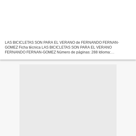
LAS BICICLETAS SON PARA EL VERANO de FERNANDO FERNAN-
GOMEZ Ficha técnica LAS BICICLETAS SON PARA EL VERANO
FERNANDO FERNAN-GOMEZ Número de páginas: 288 Idioma:
CASTELLANO Formatos: Pdf, ePub, MOBI, FB2 ISBN: 9788467049794
Editorial: S.L.U. ESPASA LIBROS...