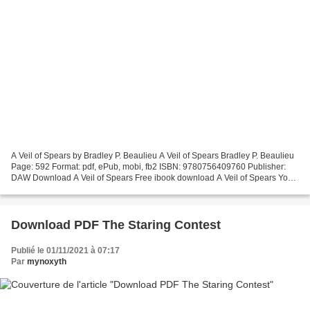
A Veil of Spears by Bradley P. Beaulieu A Veil of Spears Bradley P. Beaulieu
Page: 592 Format: pdf, ePub, mobi, fb2 ISBN: 9780756409760 Publisher:
DAW Download A Veil of Spears Free ibook download A Veil of Spears You
can download your books fast EPUB...
Download PDF The Staring Contest
Publié le 01/11/2021 à 07:17
Par
mynoxyth