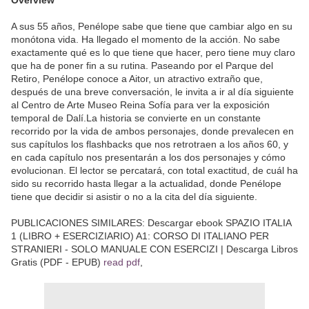
Overview
A sus 55 años, Penélope sabe que tiene que cambiar algo en su
monótona vida. Ha llegado el momento de la acción. No sabe
exactamente qué es lo que tiene que hacer, pero tiene muy claro
que ha de poner fin a su rutina. Paseando por el Parque del
Retiro, Penélope conoce a Aitor, un atractivo extraño que,
después de una breve conversación, le invita a ir al día siguiente
al Centro de Arte Museo Reina Sofía para ver la exposición
temporal de Dalí.La historia se convierte en un constante
recorrido por la vida de ambos personajes, donde prevalecen en
sus capítulos los flashbacks que nos retrotraen a los años 60, y
en cada capítulo nos presentarán a los dos personajes y cómo
evolucionan. El lector se percatará, con total exactitud, de cuál ha
sido su recorrido hasta llegar a la actualidad, donde Penélope
tiene que decidir si asistir o no a la cita del día siguiente.
PUBLICACIONES SIMILARES: Descargar ebook SPAZIO ITALIA
1 (LIBRO + ESERCIZIARIO) A1: CORSO DI ITALIANO PER
STRANIERI - SOLO MANUALE CON ESERCIZI | Descarga Libros
Gratis (PDF - EPUB)
read pdf
,