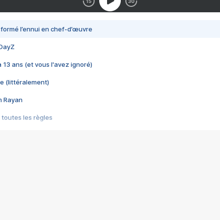
nsformé l’ennui en chef-d’œuvre
 DayZ
 a 13 ans (et vous l'avez ignoré)
e (littéralement)
im Rayan
 toutes les règles
s les jeux vidéo
us choquant de Rockstar ? - Le scandale BULLY
e plus moche de Steam
du RÊVE tourne au CAUCHEMAR
pendant 8 heures